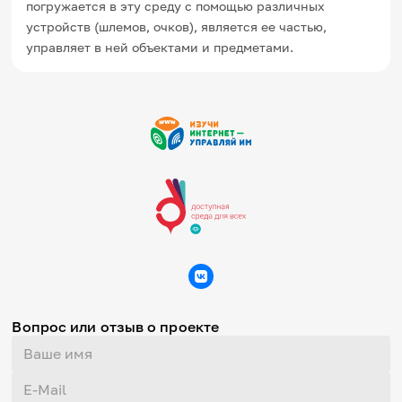
погружается в эту среду с помощью различных
Игры и тренажеры
устройств (шлемов, очков), является ее частью,
управляет в ней объектами и предметами.
Игра «Знания»
Знания в тестах
Викторина
Словарь
Настолка
Памятки
Комиксы
Стихи
Педагогам
Школа наставников
IT-урок
Методика
Секреты кода
Незрячим
English
Вопрос или отзыв о проекте
Регистрация
Вход
Задать вопрос