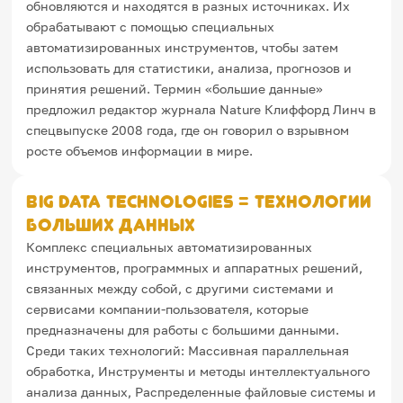
обновляются и находятся в разных источниках. Их
Игры и тренажеры
обрабатывают с помощью специальных
автоматизированных инструментов, чтобы затем
Игра «Знания»
использовать для статистики, анализа, прогнозов и
Знания в тестах
принятия решений. Термин «большие данные»
Викторина
предложил редактор журнала Nature Клиффорд Линч в
Словарь
Настолка
спецвыпуске 2008 года, где он говорил о взрывном
Памятки
росте объемов информации в мире.
Комиксы
Стихи
Педагогам
Big Data technologies = Технологии
больших данных
Школа наставников
Комплекс специальных автоматизированных
IT-урок
инструментов, программных и аппаратных решений,
Методика
связанных между собой, с другими системами и
Секреты кода
Незрячим
сервисами компании-пользователя, которые
English
предназначены для работы с большими данными.
Регистрация
Вход
Среди таких технологий: Массивная параллельная
обработка, Инструменты и методы интеллектуального
Задать вопрос
анализа данных, Распределенные файловые системы и