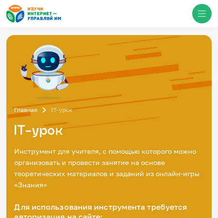
Медиацентр
О проекте
Новости
Фотогалерея
Главная
IT-урок
Видео
Инфографики
IT-урок
Презентации
Кибершкола
Инструмент для учителя, с помощью которого можно
Итоги событий
организовать и провести занятие на основе
Личный кабинет
English
теоретических материалов и заданий из онлайн-игры
События
«Знания»
Для использования инструмента требуется
авторизация на сайте:
Итоги событий