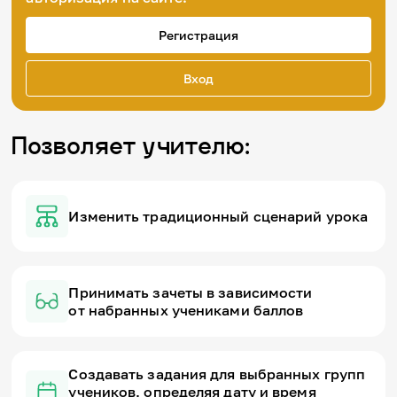
Игры и тренажеры
Регистрация
Игра «Знания»
Знания в тестах
Вход
Викторина
Словарь
Настолка
Позволяет учителю:
Памятки
Комиксы
Стихи
Педагогам
Изменить традиционный сценарий урока
Школа наставников
IT-урок
Методика
Секреты кода
Принимать зачеты в зависимости
Незрячим
от набранных учениками баллов
English
Регистрация
Вход
Создавать задания для выбранных групп
Задать вопрос
учеников, определяя дату и время