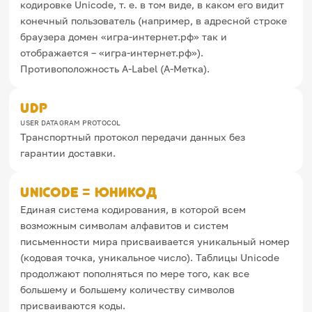
кодировке Unicode, т. е. в том виде, в каком его видит
Игры и тренажеры
конечный пользователь (например, в адресной строке
браузера домен «игра-интернет.рф» так и
Игра «Знания»
отображается – «игра-интернет.рф»).
Знания в тестах
Противоположность A-Label (А-Метка).
Викторина
Словарь
Настолка
UDP
Памятки
USER DATAGRAM PROTOCOL
Комиксы
Транспортный протокол передачи данных без
Стихи
Педагогам
гарантии доставки.
Школа наставников
Unicode = Юникод
IT-урок
Единая система кодирования, в которой всем
Методика
Секреты кода
возможным символам алфавитов и систем
Незрячим
письменности мира присваивается уникальный номер
English
(кодовая точка, уникальное число). Таблицы Unicode
Регистрация
Вход
продолжают пополняться по мере того, как все
большему и большему количеству символов
Задать вопрос
присваиваются коды.