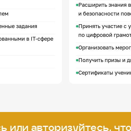
Расширить знания в
лем
и безопасности пов
енные задания
Принять участие с 
по цифровой грамо
ованными в IT-сфере
Организовать мероп
Получить призы и 
Сертификаты учени
ь или авторизуйтесь, чт