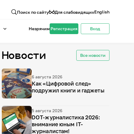
English
Поиск по сайту
Для слабовидящих
Незрячим
Регистрация
Вход
Новости
Все новости
Профессия IT:
6 августа 2026
встречи с
Как «Цифровой след»
подружил книги и гаджеты
практикующим
5 августа 2026
DOT-журналистика 2026:
айтишниками
внимание юным IT-
журналистам!