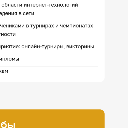
 области интернет-технологий
едения в сети
учениками в турнирах и чемпионатах
тности
риятие: онлайн-турниры, викторины
дипломы
кам
обы