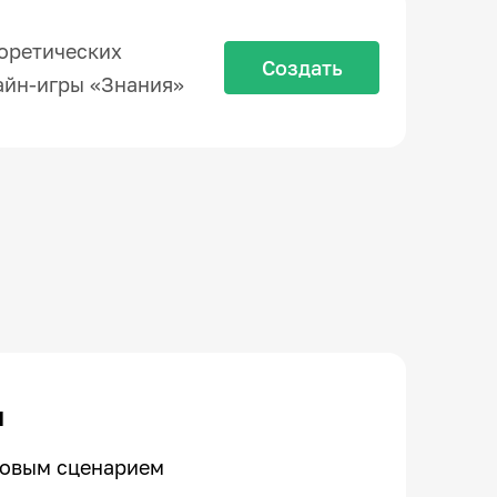
еоретических
Создать
айн-игры «Знания»
м
ровым сценарием