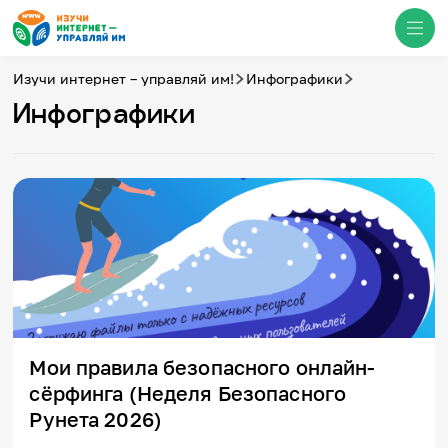
Изучи интернет – управляй им!
Инфографики
Инфографики
Медиацентр
О проекте
Новости
Фотогалерея
Видео
Инфографики
Презентации
Кибершкола
Итоги событий
Личный кабинет
English
Мои правила безопасного онлайн-
События
сёрфинга (Неделя Безопасного
Рунета 2026)
Итоги событий