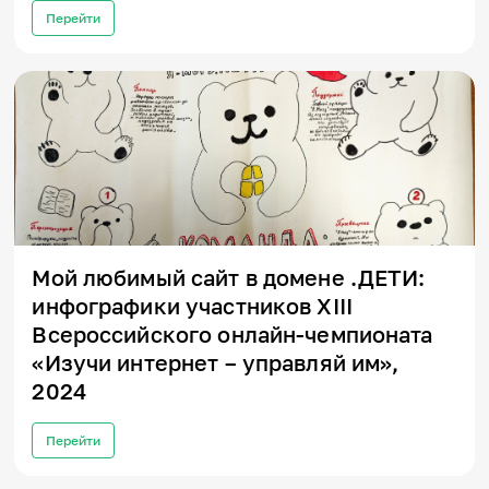
Игры и тренажеры
Перейти
Игра «Знания»
Знания в тестах
Викторина
Словарь
Настолка
Памятки
Комиксы
Стихи
Педагогам
Мой любимый сайт в домене .ДЕТИ:
Школа наставников
инфографики участников XIII
IT-урок
Всероссийского онлайн-чемпионата
Методика
Секреты кода
«Изучи интернет – управляй им»,
Незрячим
2024
English
Регистрация
Вход
Перейти
Задать вопрос