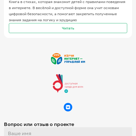
Книга в стихах, которая знакомит детей с правилами поведения
Игры и тренажеры
в интернете. В весёлой и доступной форме она учит основам
цифровой безопасности, а помогают закрепить полученные
Игра «Знания»
знания задания на логику и эрудицию
Знания в тестах
Читать
Викторина
Словарь
Настолка
Памятки
Комиксы
Стихи
Педагогам
Школа наставников
IT-урок
Методика
Секреты кода
Незрячим
English
Регистрация
Вход
Вопрос или отзыв о проекте
Задать вопрос