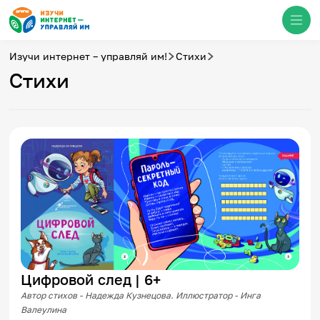
Изучи интернет – управляй им!
Стихи
Стихи
Медиацентр
О проекте
Новости
Фотогалерея
Видео
Инфографики
Презентации
Кибершкола
Итоги событий
Личный кабинет
English
События
Цифровой след | 6+
Автор стихов - Надежда Кузнецова. Иллюстратор - Инга
Валеулина
Итоги событий