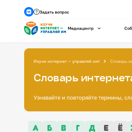
Задать вопрос
Медиацентр
Соб
Изучи интернет — управляй им!
Словарь и
Словарь интернет
Узнавайте и повторяйте термины, сл
А
Б
В
Г
Д
Е
Ё