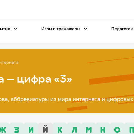
ытия
Игры и тренажеры
Педагогам
нтернета
а — цифра «3»
ова, аббревиатуры из мира интернета и цифровых
Ж
З
И
Й
К
Л
М
Н
О