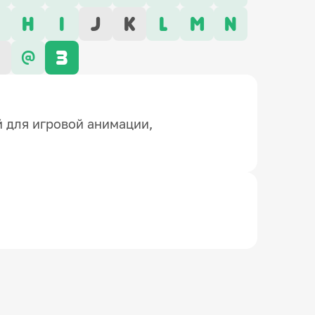
H
I
J
K
L
M
N
Z
@
3
 для игровой анимации,