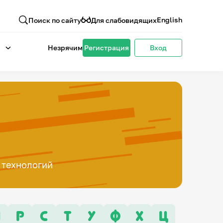
English
Поиск по сайту
Для слабовидящих
Незрячим
Регистрация
Вход
 технологий
П
Р
С
Т
У
Ф
Х
Ц