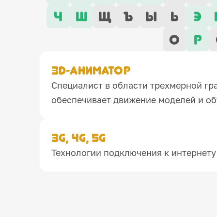
Ч
Ш
Щ
Ъ
Ы
Ь
Э
O
P
3D-аниматор
Специалист в области трехмерной г
обеспечивает движение моделей и об
3G, 4G, 5G
Технологии подключения к интернету 