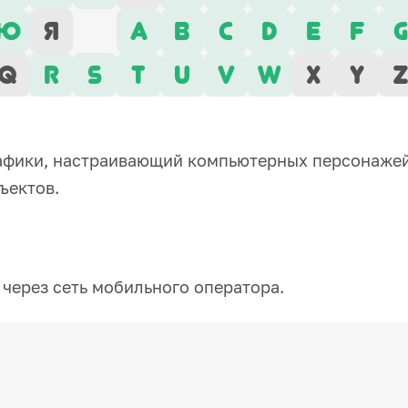
Ю
Я
A
B
C
D
E
F
G
Q
R
S
T
U
V
W
X
Y
рафики, настраивающий компьютерных персонажей
ъектов.
через сеть мобильного оператора.