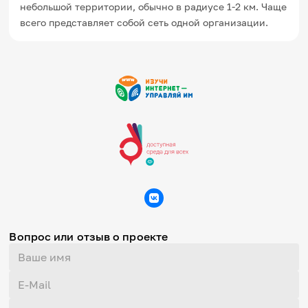
небольшой территории, обычно в радиусе 1-2 км. Чаще
Игры и тренажеры
всего представляет собой сеть одной организации.
Игра «Знания»
Знания в тестах
Викторина
Словарь
Настолка
Памятки
Комиксы
Стихи
Педагогам
Школа наставников
IT-урок
Методика
Секреты кода
Незрячим
Вопрос или отзыв о проекте
English
Регистрация
Вход
Задать вопрос