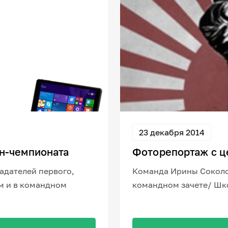
23 декабря 2014
н-чемпионата
Фоторепортаж с ц
адателей первого,
Команда Ирины Соколо
м и в командном
командном зачете/ Шк