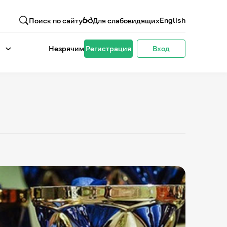
English
Поиск по сайту
Для слабовидящих
Незрячим
Регистрация
Вход