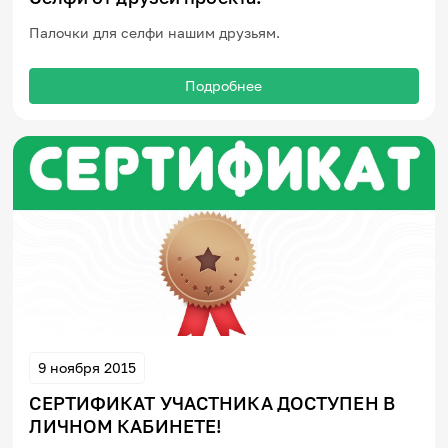
Игры и тренажеры
Палочки для селфи нашим друзьям.
Игра «Знания»
Знания в тестах
Подробнее
Викторина
Словарь
Настолка
Памятки
Комиксы
Стихи
Педагогам
Школа наставников
IT-урок
Методика
Секреты кода
Незрячим
English
9 ноября 2015
Регистрация
Вход
СЕРТИФИКАТ УЧАСТНИКА ДОСТУПЕН В
Задать вопрос
ЛИЧНОМ КАБИНЕТЕ!