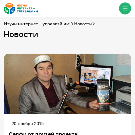
Изучи интернет – управляй им!
Новости
Новости
Медиацентр
О проекте
Новости
Фотогалерея
Видео
Инфографики
Презентации
Кибершкола
Итоги событий
Личный кабинет
English
События
20 ноября 2015
Селфи от друзей проекта!
Итоги событий