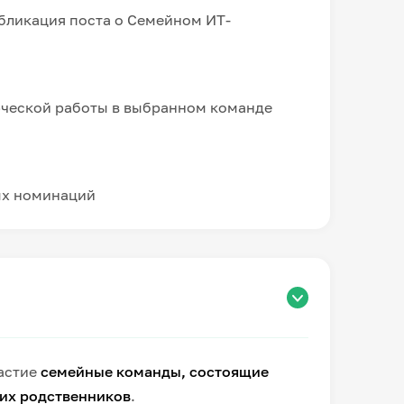
бликация поста о Семейном ИТ-
рческой работы в выбранном команде
ых номинаций
астие
семейные команды, состоящие
ких родственников
.