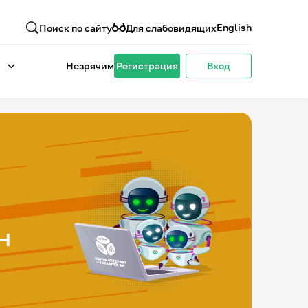
English
Поиск по сайту
Для слабовидящих
Незрячим
Регистрация
Вход
н