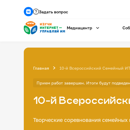
Задать вопрос
Медиацентр
Соб
Главная
10-й Всероссийский Семейный И
Прием работ завершен. Итоги будут подведен
10-й Всероссийс
Творческие соревнования семейных 