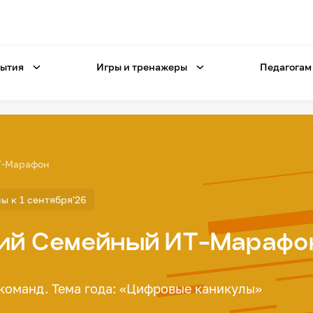
ытия
Игры и тренажеры
Педагогам
Т-Марафон
ы к 1 сентября'26
кий Семейный ИТ-Марафо
команд. Тема года: «Цифровые каникулы»