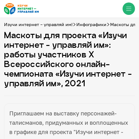
Изучи интернет – управляй им!
Инфографики
Маскоты для 
Маскоты для проекта «Изучи
Медиацентр
интернет - управляй им»:
работы участников X
О проекте
Всероссийского онлайн-
Новости
Фотогалерея
чемпионата «Изучи интернет -
Видео
Инфографики
управляй им», 2021
Презентации
Кибершкола
Итоги событий
Личный кабинет
English
Приглашаем на выставку персонажей-
События
талисманов, придуманных и воплощенных
в графике для проекта "Изучи интернет -
Итоги событий