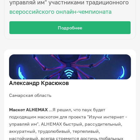
управляй им" участниками традиционного
Игры и тренажеры
всероссийского онлайн-чемпионата
Игра «Знания»
Знания в тестах
Подробнее
Викторина
Словарь
Настолка
Памятки
Комиксы
Стихи
Педагогам
Александр Красюков
Школа наставников
IT-урок
Методика
Самарская область
Секреты кода
Незрячим
Маскот ALHEMAX
...Я решил, что паук будет
English
подходящим маскотом для проекта "Изучи интернет -
Регистрация
Вход
управляй им". ALHEMAX быстрый, рассудительный,
аккуратный, трудолюбивый, терпеливый,
Задать вопрос
настойчивый, всегда стремится достичь глобальных