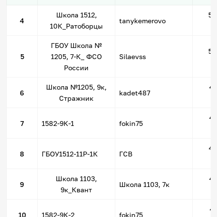
Школа 1512,
50
4
tanykemerovo
10К_Ратоборцы
ГБОУ Школа №
50
5
1205, 7-К_ ФСО
Silaevss
России
Школа №1205, 9к,
49
6
kadet487
Стражник
49
7
1582-9К-1
fokin75
49
8
ГБОУ1512-11P-1К
ГСВ
Школа 1103,
49
9
Школа 1103, 7к
9к_Квант
49
10
1582-9К-2
fokin75