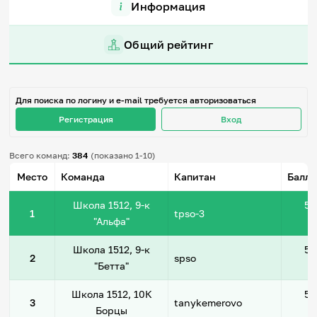
Информация
Игры и тренажеры
Общий рейтинг
Игра «Знания»
Знания в тестах
Викторина
Словарь
Настолка
Для поиска по логину и e-mail требуется авторизоваться
Памятки
Регистрация
Вход
Комиксы
Стихи
Педагогам
Всего команд:
384
(показано 1-10)
Место
Команда
Капитан
Баллы
Школа наставников
IT-урок
Школа 1512, 9-к
50
1
tpso-3
Методика
"Альфа"
Секреты кода
Незрячим
Школа 1512, 9-к
50
English
2
spso
"Бетта"
Регистрация
Вход
Школа 1512, 10К
50
Задать вопрос
3
tanykemerovo
Борцы