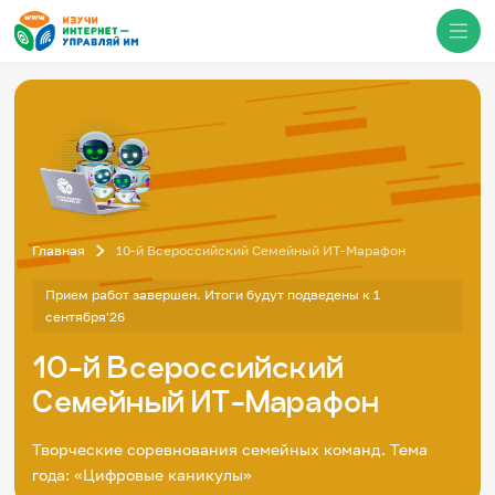
Медиацентр
О проекте
Новости
Фотогалерея
Главная
10-й Всероссийский Семейный ИТ-Марафон
Видео
Инфографики
Прием работ завершен. Итоги будут подведены к 1
Презентации
сентября'26
Кибершкола
Итоги событий
10-й Всероссийский
Личный кабинет
English
Семейный ИТ-Марафон
События
Творческие соревнования семейных команд. Тема
года: «Цифровые каникулы»
Итоги событий