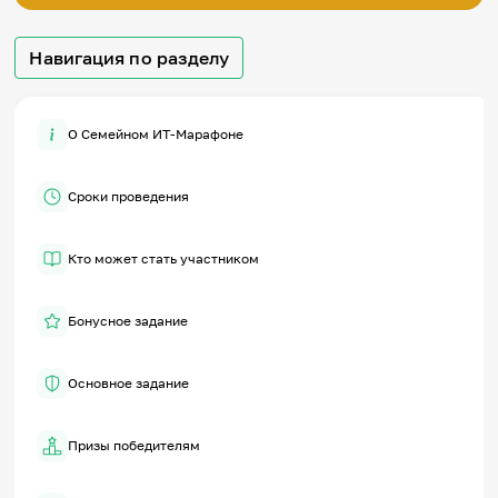
Игры и тренажеры
Навигация по разделу
Игра «Знания»
Знания в тестах
Викторина
О Семейном ИТ-Марафоне
Словарь
Настолка
Памятки
Сроки проведения
Комиксы
Стихи
Педагогам
Кто может стать участником
Школа наставников
IT-урок
Бонусное задание
Методика
Секреты кода
Незрячим
Основное задание
English
Регистрация
Вход
Призы победителям
Задать вопрос