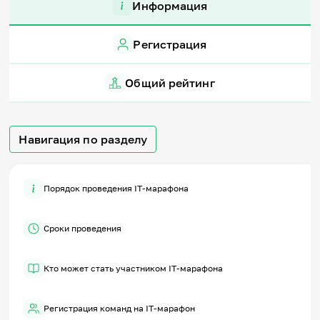
Информация
Игры и тренажеры
Регистрация
Игра «Знания»
Знания в тестах
Викторина
Общий рейтинг
Словарь
Настолка
Памятки
Комиксы
Навигация по разделу
Стихи
Педагогам
Порядок проведения IT-марафона
Школа наставников
IT-урок
Методика
Сроки проведения
Секреты кода
Незрячим
English
Кто может стать участником IT-марафона
Регистрация
Вход
Задать вопрос
Регистрация команд на IT-марафон