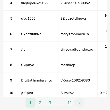
4
Федоренко2022
VKuser701580352
16
5
gtx 1550
SZiyazetdinova
14
6
Счастливые!
mary.tronina2015
10
7
Луч
sfirsova@yandex.ru
1
8
Сириус
mashkop
2
9
Digital Immigrants
VKuser109259383
10
д.Ярки
Burakov
0
+ 77
1
2
3
…
11