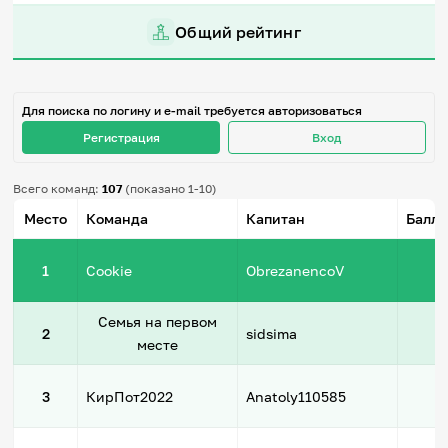
Игры и тренажеры
Общий рейтинг
Игра «Знания»
Знания в тестах
Викторина
Для поиска по логину и e-mail требуется авторизоваться
Словарь
Регистрация
Вход
Настолка
Памятки
Комиксы
Всего команд:
107
(показано 1-10)
Стихи
Педагогам
Место
Команда
Капитан
Баллы
4
Школа наставников
1
Cookie
ObrezanencoV
IT-урок
Методика
Семья на первом
2
Секреты кода
2
sidsima
Незрячим
месте
English
4
Регистрация
Вход
3
КирПот2022
Anatoly110585
Задать вопрос
2