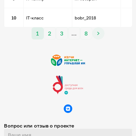
1
10
IT-класс
bobr_2018
1
2
3
…
8
Вопрос или отзыв о проекте