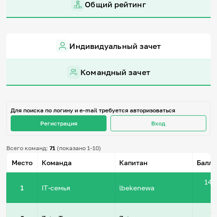
Общий рейтинг
Игры и тренажеры
Игра «Знания»
Знания в тестах
Индивидуальный зачет
Викторина
Словарь
Настолка
Командный зачет
Памятки
Комиксы
Стихи
Педагогам
Для поиска по логину и e-mail требуется авторизоваться
Регистрация
Вход
Школа наставников
IT-урок
Методика
Всего команд:
71
(показано 1-10)
Секреты кода
Место
Команда
Капитан
Баллы
Незрячим
English
142
1
IT-семья
lbekenewa
Регистрация
Вход
Задать вопрос
6