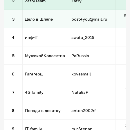
2
ZatryTeam
Zatry
59
3
Дело в Шляпе
post4you@mail.ru
3
4
инф-IT
sweta_2019
3
5
МужскойКоллектив
PaRussia
3
6
Гигагерц
kovasmail
23
7
4G family
NataliaP
2
8
Попади в десятку
anton2002rf
21
9
IT-family
m-r.Stepan