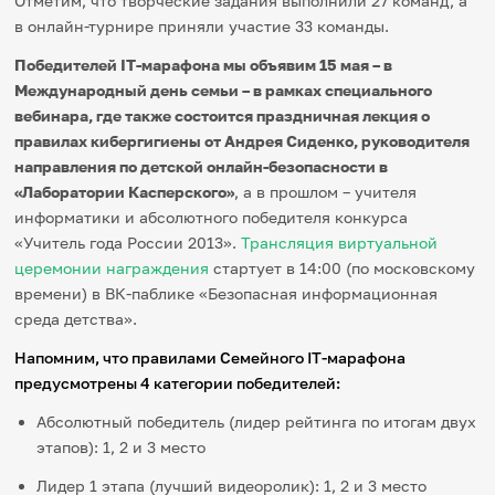
Отметим, что творческие задания выполнили 27 команд, а
в онлайн-турнире приняли участие 33 команды.
Победителей IT-марафона мы объявим 15 мая – в
Международный день семьи – в рамках специального
вебинара, где также состоится праздничная лекция о
правилах кибергигиены от Андрея Сиденко, руководителя
направления по детской онлайн-безопасности в
«Лаборатории Касперского»
, а в прошлом – учителя
информатики и абсолютного победителя конкурса
«Учитель года России 2013».
Трансляция виртуальной
церемонии награждения
стартует в 14:00 (по московскому
времени) в ВК-паблике «Безопасная информационная
среда детства».
Напомним, что правилами Семейного
IT
-марафона
предусмотрены 4 категории победителей:
Абсолютный победитель (лидер рейтинга по итогам двух
этапов): 1, 2 и 3 место
Лидер 1 этапа (лучший видеоролик): 1, 2 и 3 место