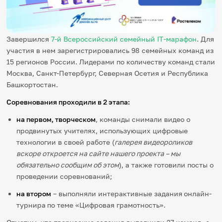
Игры и тренажеры
Игра «Знания»
Завершился
7-й Всероссийский семейный IT-марафон
. Для
Знания в тестах
участия в нем зарегистрировались 98 семейных команд из
Викторина
Словарь
15 регионов России. Лидерами по количеству команд стали
Настолка
Москва, Санкт-Петербург, Северная Осетия и Республика
Памятки
Башкортостан.
Комиксы
Стихи
Соревнования проходили в 2 этапа:
Педагогам
на первом, творческом
, команды снимали видео о
продвинутых учителях, использующих цифровые
Школа наставников
IT-урок
технологии в своей работе (
галерея видеороликов
Методика
вскоре откроется на сайте нашего проекта – мы
Секреты кода
обязательно сообщим об этом
), а также готовили посты о
Незрячим
проведении соревнований;
English
Регистрация
Вход
на втором
– выполняли интерактивные задания
онлайн-
турнира
по теме «Цифровая грамотность».
Задать вопрос