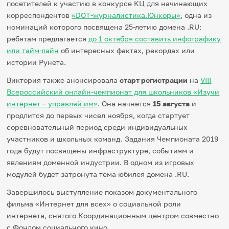
посетителей к участию в конкурсе КЦ для начинающих
корреспондентов
«DOT-журналистика.Юнкоры»
, одна из
номинаций которого посвящена 25-летию домена .RU:
ребятам предлагается
до 1 октября составить инфографику
или тайм-лайн
об интересных фактах, рекордах или
истории Рунета.
Виктория также анонсировала
старт регистрации
на
VIII
Всероссийский онлайн-чемпионат для школьников «Изучи
интернет – управляй им»
. Она начнется
15 августа
и
продлится до первых чисел ноября, когда стартует
соревновательный период среди индивидуальных
участников и школьных команд. Задания Чемпионата 2019
года будут посвящены инфраструктуре, событиям и
явлениям доменной индустрии. В одном из игровых
модулей будет затронута тема юбилея домена .RU.
Завершилось выступление показом документального
фильма «Интернет для всех» о социальной роли
интернета, снятого Координационным центром совместно
с Фондом социального кино.