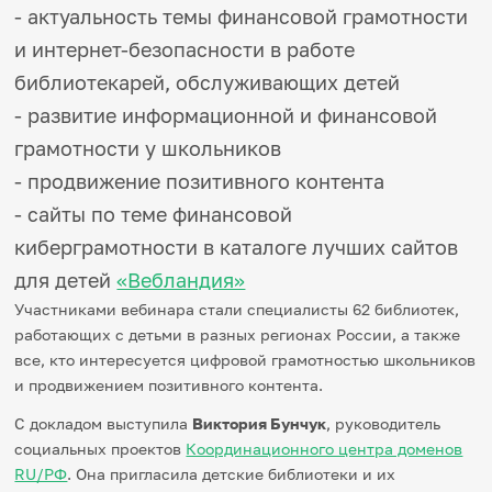
- актуальность темы финансовой грамотности
Игры и тренажеры
и интернет-безопасности в работе
Игра «Знания»
библиотекарей, обслуживающих детей
Знания в тестах
- развитие информационной и финансовой
Викторина
Словарь
грамотности у школьников
Настолка
Памятки
- продвижение позитивного контента
Комиксы
- сайты по теме финансовой
Стихи
Педагогам
киберграмотности в каталоге лучших сайтов
для детей
«Вебландия»
Школа наставников
Участниками вебинара стали специалисты 62 библиотек,
IT-урок
Методика
работающих с детьми в разных регионах России, а также
Секреты кода
все, кто интересуется цифровой грамотностью школьников
Незрячим
и продвижением позитивного контента.
English
С докладом выступила
Виктория Бунчук
, руководитель
Регистрация
Вход
социальных проектов
Координационного центра доменов
Задать вопрос
RU/РФ
. Она пригласила детские библиотеки и их