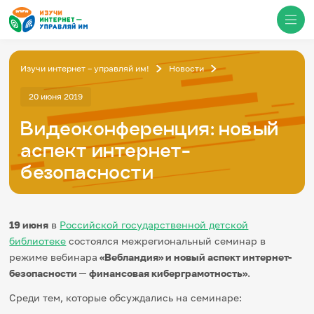
Изучи интернет – управляй им!
Новости
Медиацентр
20 июня 2019
Видеоконференция: новый
О проекте
Новости
аспект интернет-
Фотогалерея
Видео
безопасности
Инфографики
Презентации
Кибершкола
Итоги событий
19 июня
в
Российской государственной детской
Личный кабинет
библиотеке
состоялся межрегиональный семинар в
English
режиме вебинара
«Вебландия» и новый аспект интернет-
События
безопасности
─
финансовая киберграмотность»
.
Среди тем, которые обсуждались на семинаре:
Итоги событий