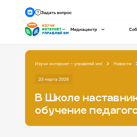
Задать вопрос
Медиацентр
Соб
Изучи интернет – управляй им!
Новости
23 марта 2026
В Школе наставни
обучение педагог