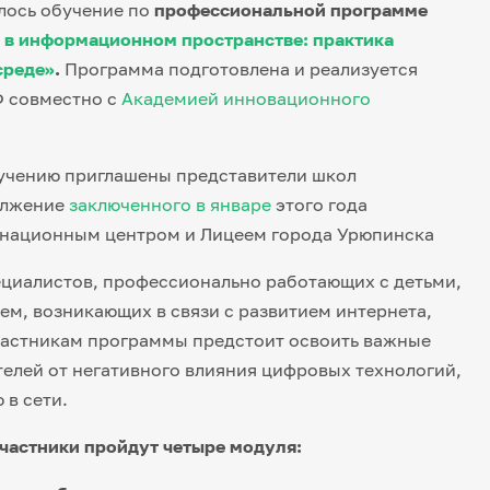
лось обучение по
профессиональной программе
 в информационном пространстве: практика
среде»
.
Программа подготовлена и реализуется
Ф совместно с
Академией инновационного
обучению приглашены представители школ
должение
заключенного в январе
этого года
инационным центром и Лицеем города Урюпинска
ециалистов, профессионально работающих с детьми,
м, возникающих в связи с развитием интернета,
Участникам программы предстоит освоить важные
телей от негативного влияния цифровых технологий,
 в сети.
частники пройдут четыре модуля: