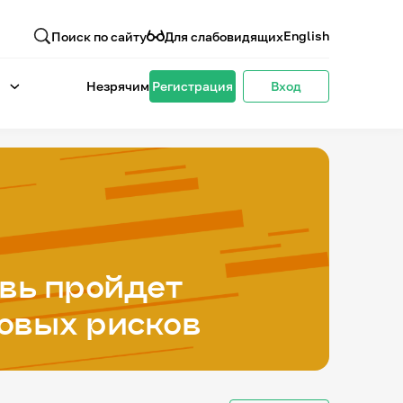
English
Поиск по сайту
Для слабовидящих
Незрячим
Регистрация
Вход
овь пройдет
ровых рисков