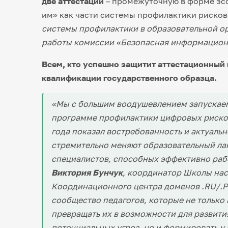
две аттестации
– промежуточную в форме эсс
им» как части системы профилактики рисков
системы профилактики в образовательной о
работы комиссии «Безопасная информацион
Всем, кто успешно защитит аттестационный
квалификации государственного образца.
«Мы с большим воодушевлением запускаем
программе профилактики цифровых рисков
года показал востребованность и актуаль
стремительно меняют образовательный лан
специалистов, способных эффективно раб
Виктория Бунчук
, координатор Школы нас
Координационного центра доменов .
RU
/.
сообщество педагогов, которые не только
превращать их в возможности для развити
потенциальных угроз, но и формировать у