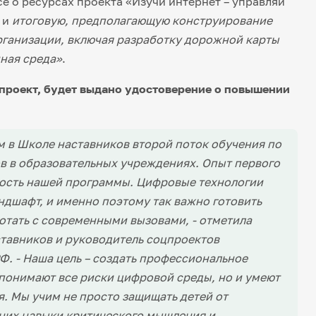
е о ресурсах проекта «Изучи интернет – управляй
 и
итоговую, предполагающую конструирование
рганизации, включая разработку дорожной карты
ная среда»
.
 проект, будет выдано удостоверение о повышении
 в Школе наставников второй поток обучения по
 в образовательных учреждениях. Опыт первого
ность нашей программы. Цифровые технологии
дшафт, и именно поэтому так важно готовить
отать с современными вызовами, - отметила
тавников и руководитель соцпроектов
РФ. - Наша цель – создать профессиональное
 понимают все риски цифровой среды, но и умеют
я. Мы учим не просто защищать детей от
 них навыки критического мышления и