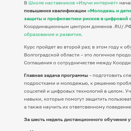
В
Школе наставников «Изучи интернет»
нача
повышения квалификации
«Молодежь и дети
защиты и профилактики рисков в цифровой 
Координационным центром доменов .
RU
/.Р
образования и развития
.
Курс пройдет во второй раз; в этом году к 
Волгоградской области – это логичное про
Соглашения о сотрудничестве между Коорд
Главная задача программы
– подготовить сп
подростками и молодежью, к решению пробле
соцсетей и цифровых технологий в целом. 
навыки, которые помогут защитить пользова
а также научить их ответсвенному поведению
За шесть недель дистанционного обучения у