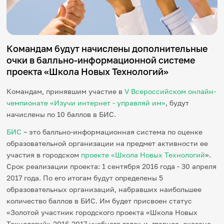
Игры и тренажеры
Игра «Знания»
Знания в тестах
Командам будут начислены дополнительные
Викторина
очки в балльно-информационной системе
Словарь
проекта «Школа Новых Технологий»
Настолка
Памятки
Комиксы
Командам, принявшим участие в
V Всероссийском онлайн-
Стихи
чемпионате «Изучи интернет - управляй им»
, будут
Педагогам
начислены по 10 баллов в БИС.
БИС
– это балльно-информационная система по оценке
Школа наставников
IT-урок
образовательной организации на предмет активности ее
Методика
участия в городском
проекте «Школа Новых Технологий
».
Секреты кода
Срок реализации проекта: 1 сентября 2016 года - 30 апреля
Незрячим
2017 года. По его итогам будут определены 5
English
образовательных организаций, набравших наибольшее
Регистрация
Вход
количество баллов в БИС. Им будет присвоен статус
Задать вопрос
«Золотой участник городского проекта «Школа Новых
Технологий» 2016-2017 учебного года» и, главное, оказана