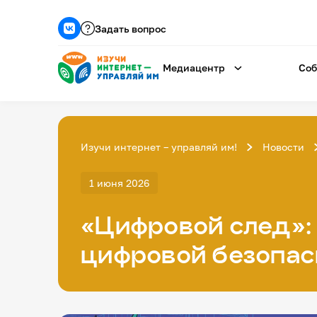
Задать вопрос
Медиацентр
Соб
Изучи интернет – управляй им!
Новости
1 июня 2026
«Цифровой след»: 
цифровой безопас