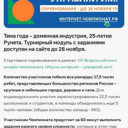
Игры и тренажеры
Игра «Знания»
Знания в тестах
Викторина
Словарь
Тема года – доменная индустрия, 25-летие
Настолка
Рунета. Турнирный модуль с заданиями
Памятки
доступен на сайте до 28 ноября.
Комиксы
Стихи
Стартовали соревнования в рамках
VIII Всероссийского
Педагогам
онлайн-чемпионата «Изучи интернет – управляй им»
!
Школа наставников
Количество участников побило все рекорды: 17,5 тысяч
IT-урок
ребят, представляющих большинство регионов России –
Методика
крупные и небольшие города, деревни и села.
Для
Секреты кода
индивидуального участия зарегистрировались 12,5 тысяч
Незрячим
English
школьников и студентов, в команды объединились еще 5
тысяч человек (общее количество команд - 943).
Регистрация
Вход
Участникам Чемпионата предстоит за 60 минут выполнить
Задать вопрос
задания разного уровня сложности
, которые в этом году