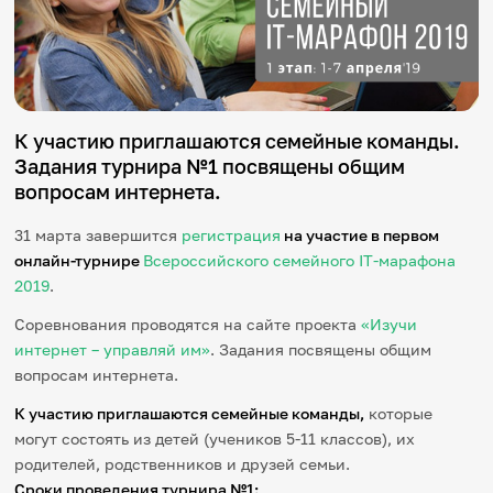
Игры и тренажеры
Игра «Знания»
Знания в тестах
Викторина
Словарь
К участию приглашаются семейные команды.
Настолка
Задания турнира №1 посвящены общим
Памятки
вопросам интернета.
Комиксы
Стихи
31 марта завершится
регистрация
на участие в первом
Педагогам
онлайн-турнире
Всероссийского семейного IT-марафона
2019
.
Школа наставников
IT-урок
Соревнования проводятся на сайте проекта
«Изучи
Методика
интернет – управляй им»
. Задания посвящены общим
Секреты кода
вопросам интернета.
Незрячим
English
К участию приглашаются семейные команды,
которые
Регистрация
Вход
могут состоять из детей (учеников 5-11 классов), их
родителей, родственников и друзей семьи.
Задать вопрос
Сроки проведения турнира №1: