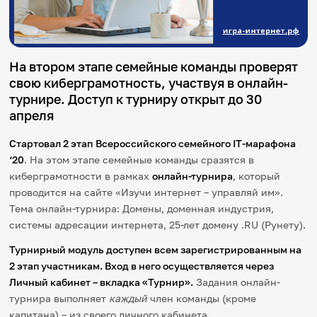
Игры и тренажеры
Игра «Знания»
Знания в тестах
На втором этапе семейные команды проверят
Викторина
свою киберграмотность, участвуя в онлайн-
Словарь
турнире. Доступ к турниру открыт до 30
Настолка
Памятки
апреля
Комиксы
Стихи
Стартовал 2 этап
Всероссийского семейного
IT
-марафона
Педагогам
‘20
. На этом этапе семейные команды сразятся в
киберграмотности в рамках
онлайн-турнира
, который
Школа наставников
проводится на сайте «Изучи интернет – управляй им».
IT-урок
Тема онлайн-турнира: Домены, доменная индустрия,
Методика
системы адресации интернета, 25-лет домену .RU (Рунету).
Секреты кода
Незрячим
Турнирный модуль доступен всем зарегистрированным на
English
2 этап участникам. Вход в него осуществляется через
Регистрация
Вход
Личный кабинет – вкладка
«Турнир»
.
Задания онлайн-
турнира выполняет
каждый
член команды (кроме
Задать вопрос
капитана) – из своего личного кабинета.