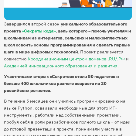
Игры и тренажеры
Игра «Знания»
Завершился второй сезон
уникального образовательного
Знания в тестах
проекта
«Секреты кода»
, цель которого – помочь учителям и
Викторина
Словарь
школьникам из интернатов, сельских и малокомплектных
Настолка
школ освоить основы программирования и сделать первые
Памятки
шаги в мире цифровых технологий.
Проект реализуется
Комиксы
совместно
Координационным центром доменов .RU/.РФ
и
Стихи
Академией инновационного образования и развития
.
Педагогам
Участниками вторых «Секретов» стали 50 педагогов и
Школа наставников
больше 400 школьников разного возраста из 20
IT-урок
российских регионов.
Методика
Секреты кода
В течение 5 месяцев они учились программированию на
Незрячим
языке Python, осваивали необходимые для этого ИТ-
English
инструменты, работали над собственными проектами,
Регистрация
Вход
пробуя себя в роли разработчиков полного цикла – от идеи
Задать вопрос
до готовой презентации проекта, принимали участие в
конкурсных мероприятиях, а также слушали лекции об