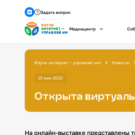
Задать вопрос
Медиацентр
Соб
Изучи интернет – управляй им!
Новости
15 мая 2020
Открыта виртуаль
На онлайн-выставке представлены т