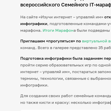
всероссийского Семейного IT-мара
На сайте «Изучи интернет – управляй им»
отк
инфографики
, подготовленные командами-уч
марафона.
Итоги Марафон
а были подведены 
Приглашаем «прогуляться» по
виртуальной в
команд. Всего в галерее представлено 35 раб
Подготовка инфографики была заданием пер
пройти серию образовательных игр по одной
интернет – управляй им», постараться запом
термины, технологии, связанные с выбранной
инфографики.
Для создания своих работ семейные команды
но также кисти и краску: несколько инфогра