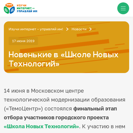
Изучи интернет – управляй им!
Новости
Медиацентр
17 июня 2019
Новенькие в «Школе Новых
О проекте
Новости
Технологий»
Фотогалерея
Видео
Инфографики
Презентации
Кибершкола
14 июня в Московском центре
Итоги событий
технологической модернизации образования
Личный кабинет
English
(«ТемоЦентр») состоялся
финальный этап
События
отбора участников городского проекта
«Школа Новых Технологий»
. К участию в нем
Итоги событий