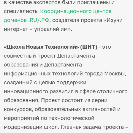
в качестве экспертов были приглашены и
Игры и тренажеры
специалисты
Координационного центра
доменов .RU/.РФ
, создателя проекта «Изучи
Игра «Знания»
Знания в тестах
интернет – управляй им».
Викторина
Словарь
Настолка
«Школа Новых Технологий» (ШНТ)
- это
Памятки
Комиксы
совместный проект Департамента
Стихи
образования и Департамента
Педагогам
информационных технологий города Москвы,
Школа наставников
созданный с целью поддержки
IT-урок
Методика
инновационного развития в сфере столичного
Секреты кода
образования. Проект состоит из серии
Незрячим
English
конкурсов, образовательных активностей и
Регистрация
Вход
мероприятий по технологической
Задать вопрос
модернизации школ. Главная задача проекта –