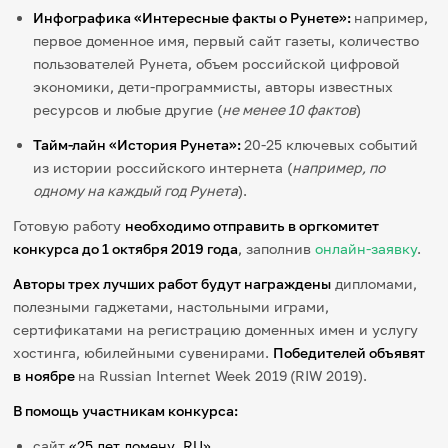
Инфографика «Интересные факты о Рунете»:
например,
первое доменное имя, первый сайт газеты, количество
пользователей Рунета, объем российской цифровой
экономики, дети-программисты, авторы известных
ресурсов и любые другие (
не менее 10 фактов
)
Тайм-лайн «История Рунета»:
20-25 ключевых событий
из истории российского интернета (
например, по
одному на каждый год Рунета
).
Готовую работу
необходимо отправить в оргкомитет
конкурса до 1 октября 2019 года
, заполнив
онлайн-заявку
.
Авторы трех лучших работ будут награждены
дипломами,
полезными гаджетами, настольными играми,
сертификатами на регистрацию доменных имен и услугу
хостинга, юбилейными сувенирами.
Победителей объявят
в
ноябре
на Russian Internet Week 2019
(RIW 2019).
В помощь участникам конкурса:
сайт
«25 лет домену .RU»