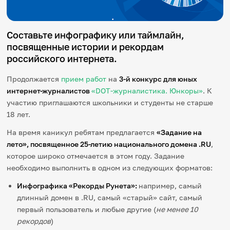
Игры и тренажеры
Cоставьте инфографику или таймлайн,
Игра «Знания»
Знания в тестах
посвященные истории и рекордам
Викторина
российского интернета.
Словарь
Настолка
Продолжается
прием работ
на
3-й конкурс для юных
Памятки
интернет-журналистов
«DOT-журналистика. Юнкоры»
. К
Комиксы
Стихи
участию приглашаются школьники и студенты не старше
Педагогам
18 лет.
На время каникул ребятам предлагается
«Задание на
Школа наставников
лето», посвященное 25-летию национального домена
.
RU
,
IT-урок
которое широко отмечается в этом году. Задание
Методика
Секреты кода
необходимо выполнить в одном из следующих форматов:
Незрячим
English
Инфографика «Рекорды Рунета»:
например, самый
длинный домен в .RU, самый «старый» сайт, самый
Регистрация
Вход
первый пользователь и любые другие (
не менее 10
Задать вопрос
рекордов
)