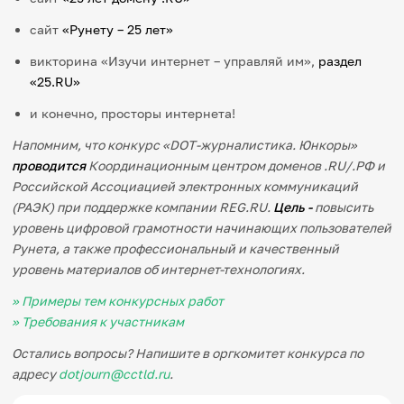
сайт
«Рунету – 25 лет»
викторина «Изучи интернет – управляй им»,
раздел
«25.RU»
и конечно, просторы интернета!
Напомним, что конкурс «
DOT-журналистика.
Юнкоры»
проводится
Координационным
центром доменов .RU/.РФ и
Российской Ассоциацией электронных коммуникаций
(РАЭК) при поддержке компании
REG.RU.
Цель
-
повысить
уровень цифровой грамотности начинающих пользователей
Рунета, а также профессиональный и качественный
уровень материалов об интернет-технологиях.
» Примеры тем конкурсных работ
» Требования к участникам
Остались вопросы? Напишите в оргкомитет конкурса
по
адресу
dotjourn@cctld.ru
.