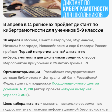
Игры и тренажеры
Игра «Знания»
Знания в тестах
В апреле в 11 регионах пройдет диктант по
Викторина
киберграмотности для учеников 5-9 класс
ов
Словарь
Настолка
10 апреля
в Москве, Санкт-Петербурге, Мурманске,
Памятки
Комиксы
Нижнем Новгороде, Новосибирске и еще 6 городах России
Стихи
пройдет
Первый межрегиональный диктант по
Педагогам
киберграмотности для школьников средних классов
.
Мероприятие приурочено к 25-летию домена .RU.
Школа наставников
IT-урок
Организаторы акции
– Российская государственная
Методика
детская библиотека и Центральный банк Российской
Секреты кода
Федерации при поддержке
Координационного центра
Незрячим
доменов .RU\.РФ
(автор проекта
«Изучи интернет –
English
управляй им»
).
Регистрация
Вход
Цель кибердиктанта
– выявить, насколько современные
Задать вопрос
подростки знают основы информационной безопасности, в