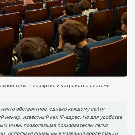
льной темы – иерархия и устройство системы
нечто абстрактное, однако каждому сайту
й номер, известный как IP-адрес. Но для удобства
ных имен, позволяющая пользователям легко
ц, используя привычные названия вроде mail.ru