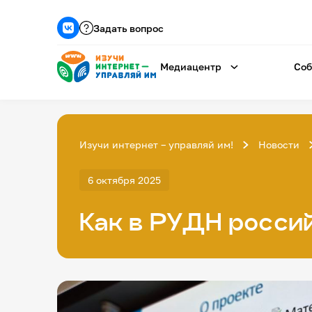
Задать вопрос
Медиацентр
Соб
Изучи интернет – управляй им!
Новости
6 октября 2025
Как в РУДН росси