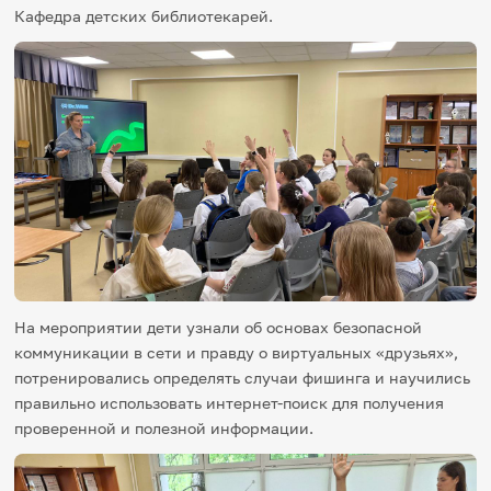
Кафедра детских библиотекарей.
Игры и тренажеры
Игра «Знания»
Знания в тестах
Викторина
Словарь
Настолка
Памятки
Комиксы
Стихи
Педагогам
Школа наставников
IT-урок
На мероприятии дети узнали об основах безопасной
Методика
коммуникации в сети и правду о виртуальных «друзьях»,
Секреты кода
Незрячим
потренировались определять случаи фишинга и научились
English
правильно использовать интернет-поиск для получения
Регистрация
Вход
проверенной и полезной информации.
Задать вопрос