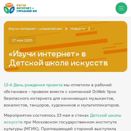
Изучи интернет – управляй им!
Новости
Медиацентр
27 мая 2025
«Изучи интернет» в
О проекте
Новости
Детской школе искусств
Фотогалерея
Видео
Инфографики
Презентации
13-й День рождения проекта
мы отметили в рабочей
Кибершкола
обстановке – провели вместе с компанией Dr.Web Урок
Итоги событий
Личный кабинет
безопасного интернета для начинающих музыкантов,
English
вокалистов, танцоров, художников и мультипликаторов.
События
Мероприятие состоялось 23 мая в стенах
Детской школы
искусств
при Московском государственном институте
культуры (МГИК). Приглашающей стороной выступила
Итоги событий