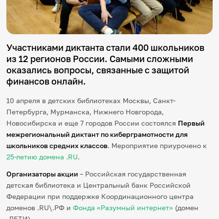
Игры и тренажеры
Игра «Знания»
Знания в тестах
Участниками диктанта стали 400 школьников
Викторина
из 12 регионов России. Самыми сложными
Словарь
оказались вопросы, связанные с защитой
Настолка
Памятки
финансов онлайн.
Комиксы
Стихи
10 апреля в детских библиотеках Москвы, Санкт-
Педагогам
Петербурга, Мурманска, Нижнего Новгорода,
Новосибирска и еще 7 городов России состоялся
Первый
Школа наставников
межрегиональный диктант по киберграмотности для
IT-урок
школьников средних классов
. Мероприятие приурочено к
Методика
25-летию домена .RU
.
Секреты кода
Незрячим
Организаторы акции
– Российская государственная
English
детская библиотека и Центральный банк Российской
Регистрация
Вход
Федерации при поддержке Координационного центра
Задать вопрос
доменов .RU\.РФ и
Фонда «Разумный интернет»
(домен
.ДЕТИ).