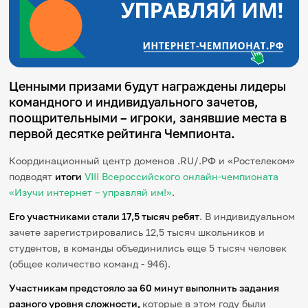
Игры и тренажеры
Игра «Знания»
Знания в тестах
Викторина
Словарь
Ценными призами будут награждены лидеры
Настолка
командного и индивидуального зачетов,
Памятки
поощрительными – игроки, занявшие места в
Комиксы
первой десятке рейтинга Чемпионта.
Стихи
Педагогам
Координационный центр доменов .RU/.РФ и «Ростелеком»
подводят
итоги
VIII Всероссийского онлайн-чемпионата
Школа наставников
«Изучи интернет – управляй им!»
.
IT-урок
Методика
Его участниками стали 17,5 тысяч ребят
. В индивидуальном
Секреты кода
зачете зарегистрировались 12,5 тысяч школьников и
Незрячим
English
студентов, в команды объединились еще 5 тысяч человек
(общее количество команд - 946).
Регистрация
Вход
Участникам предстояло за 60 минут выполнить задания
Задать вопрос
разного уровня сложности,
которые в этом году были