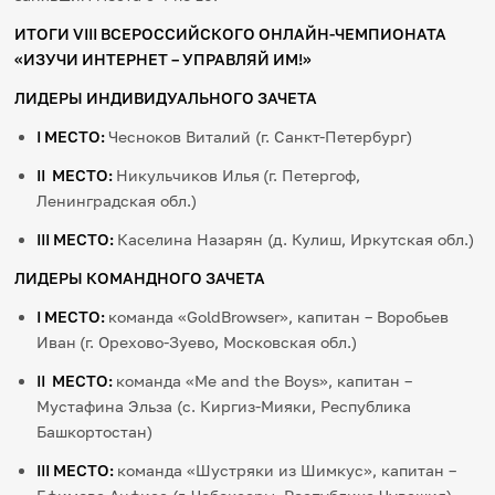
ИТОГИ VIII ВСЕРОССИЙСКОГО ОНЛАЙН-ЧЕМПИОНАТА
«ИЗУЧИ ИНТЕРНЕТ – УПРАВЛЯЙ ИМ!»
ЛИДЕРЫ ИНДИВИДУАЛЬНОГО ЗАЧЕТА
I
МЕСТО:
Чесноков Виталий (г. Санкт-Петербург)
II
МЕСТО:
Никульчиков Илья
(г. Петергоф,
Ленинградская обл.)
III
МЕСТО:
Каселина Назарян (д. Кулиш, Иркутская обл.)
ЛИДЕРЫ КОМАНДНОГО ЗАЧЕТА
I
МЕСТО:
команда «GoldBrowser», капитан – Воробьев
Иван
(г. Орехово-Зуево, Московская обл.)
II
МЕСТО:
команда «Me and the Boys», капитан –
Мустафина Эльза (с. Киргиз-Мияки, Республика
Башкортостан)
III
МЕСТО:
команда «Шустряки из Шимкус», капитан –