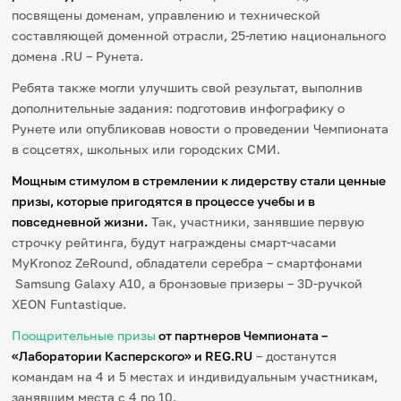
посвящены доменам, управлению и технической
составляющей доменной отрасли, 25-летию национального
домена .RU – Рунета.
Ребята также могли улучшить свой результат, выполнив
дополнительные задания: подготовив инфографику о
Рунете или опубликовав новости о проведении Чемпионата
в соцсетях, школьных или городских СМИ.
Мощным стимулом в стремлении к лидерству стали ценные
призы, которые пригодятся в процессе учебы и в
повседневной жизни.
Так, участники, занявшие первую
строчку рейтинга, будут награждены cмарт-часами
MyKronoz ZeRound, обладатели серебра – смартфонами
Samsung Galaxy A10, а бронзовые призеры – 3D-ручкой
XEON Funtastique.
Поощрительные призы
от партнеров Чемпионата –
«Лаборатории Касперского» и REG.RU
– достанутся
командам на 4 и 5 местах и индивидуальным участникам,
занявшим места с 4 по 10.