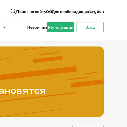
English
Поиск по сайту
Для слабовидящих
Незрячим
Регистрация
Вход
тановятся