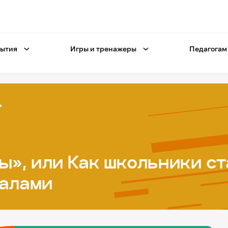
ытия
Игры и тренажеры
Педагогам
», или Как школьники с
алами