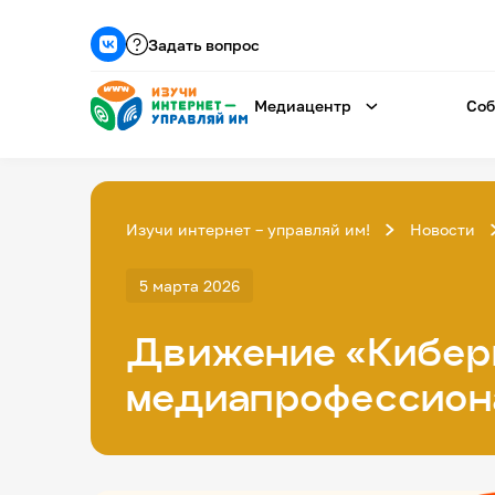
Задать вопрос
Медиацентр
Соб
Изучи интернет – управляй им!
Новости
5 марта 2026
Движение «Киберы
медиапрофессион