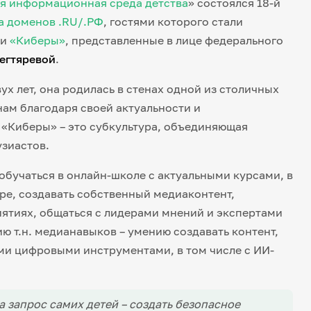
я информационная среда детства
» состоялся 18-й
а доменов .RU/.РФ
, гостями которого стали
ли
«Киберы»
, представленные в лице федерального
егтяревой
.
ух лет, она родилась в стенах одной из столичных
нам благодаря своей актуальности и
«Киберы» – это субкультура, объединяющая
зиастов.
бучаться в онлайн-школе с актуальными курсами, в
ре, создавать собственный медиаконтент,
ятиях, общаться с лидерами мнений и экспертами
ю т.н. медианавыков – умению создавать контент,
ми цифровыми инструментами, в том числе с ИИ-
 запрос самих детей – создать безопасное