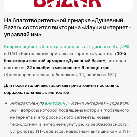
Игры и тренажеры
На благотворительной ярмарке «Душевный
Игра «Знания»
Знания в тестах
Bazar» состоится викторина «Изучи интернет -
Викторина
управляй им»
Словарь
Настолка
Координационный центр национальных доменов .RU /.РФ
Памятки
и ПАО «Ростелеком» приглашают принять участие в
10-й
Комиксы
благотворительной ярмарке
«Душевный Bazar»
, которая
Стихи
Педагогам
состоится
22 декабря в московском Экспоцентре
(Краснопресненская набережная, 14, павильон №2).
Школа наставников
Для посетителей выставки мы приготовили несколько
IT-урок
образовательных активностей:
Методика
Секреты кода
интерактивную
викторину
«Изучи интернет – управляй
Незрячим
им»,
вопросы которой посвящены истории глобального
English
интернета и его российского сегмента, новым
Регистрация
Вход
технологиям и интернет-культуре, кибербезопасности,
Задать вопрос
устройству ИТ-сервисов, известным айтишникам и ИТ-