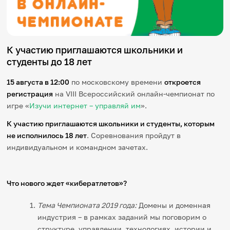
Игры и тренажеры
Игра «Знания»
Знания в тестах
К участию приглашаются школьники и
Викторина
студенты до 18 лет
Словарь
Настолка
15 августа в 12:00
по московскому времени
откроется
Памятки
Комиксы
регистрация
на VIII Всероссийский онлайн-чемпионат по
Стихи
игре «
Изучи интернет – управляй им
».
Педагогам
К участию приглашаются школьники и студенты, которым
не исполнилось 18 лет
. Соревнования пройдут в
Школа наставников
IT-урок
индивидуальном и командном зачетах.
Методика
Секреты кода
Незрячим
Что нового ждет «кибератлетов»?
English
Регистрация
Вход
Тема Чемпионата 2019 года:
Домены и доменная
индустрия – в рамках заданий мы поговорим о
Задать вопрос
структуре, управлении, технологиях, истории и