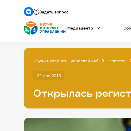
Задать вопрос
Медиацентр
Соб
Изучи интернет – управляй им!
Новости
22 мая 2015
Открылась регист