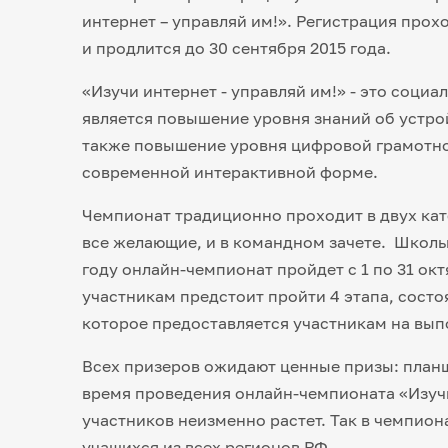
интернет – управляй им!». Регистрация про
и продлится до 30 сентября 2015 года.
«Изучи интернет - управляй им!» - это соци
является повышение уровня знаний об устро
также повышение уровня цифровой грамотно
современной интерактивной форме.
Чемпионат традиционно проходит в двух кате
все желающие, и в командном зачете. Школь
году онлайн-чемпионат пройдет с 1 по 31 ок
участникам предстоит пройти 4 этапа, состо
которое предоставляется участникам на выпо
Всех призеров ожидают ценные призы: планш
время проведения онлайн-чемпионата «Изучи 
участников неизменно растет. Так в чемпион
учащихся из всех регионов РФ.