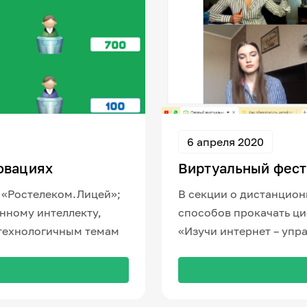
6 апреля 2020
овациях
Виртуальный фес
 «Ростелеком.Лицей»;
В секции о дистанцио
нному интеллекту,
способов прокачать ц
отехнологичным темам
«Изучи интернет – упр