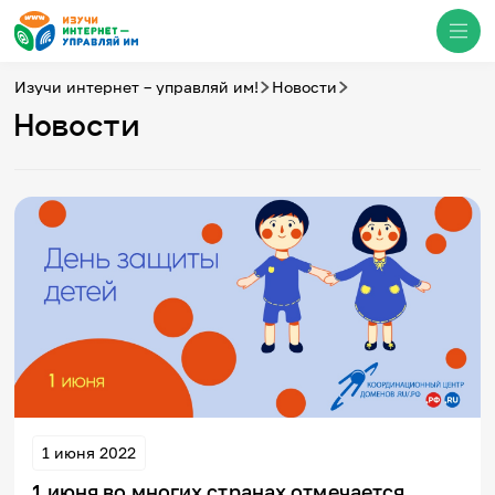
Изучи интернет – управляй им!
Новости
Новости
Медиацентр
О проекте
Новости
Фотогалерея
Видео
Инфографики
Презентации
Кибершкола
Итоги событий
Личный кабинет
English
События
1 июня 2022
1 июня во многих странах отмечается
Итоги событий