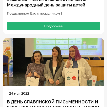
Игры и тренажеры
Международный день защиты детей
Поздравляем Вас с праздником !
Игра «Знания»
Знания в тестах
Викторина
Подробнее
Словарь
Настолка
Памятки
Комиксы
Стихи
Педагогам
Школа наставников
IT-урок
Методика
Секреты кода
Незрячим
English
Регистрация
Вход
24 мая 2022
Задать вопрос
В ДЕНЬ СЛАВЯНСКОЙ ПИСЬМЕННОСТИ И