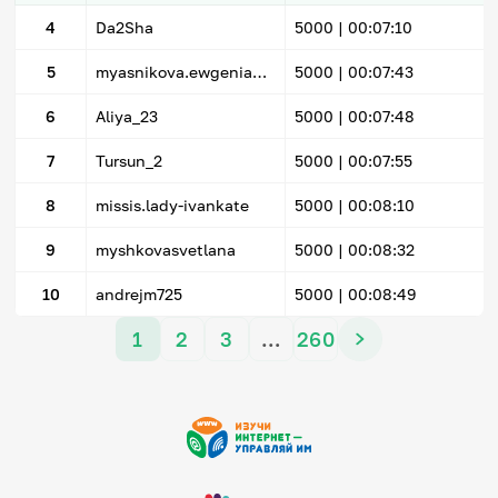
4
Da2Sha
5000 |
00:07:10
5
myasnikova.ewgenia@yandex.ru
5000 |
00:07:43
6
Aliya_23
5000 |
00:07:48
7
Tursun_2
5000 |
00:07:55
8
missis.lady-ivankate
5000 |
00:08:10
9
myshkovasvetlana
5000 |
00:08:32
10
andrejm725
5000 |
00:08:49
1
2
3
…
260