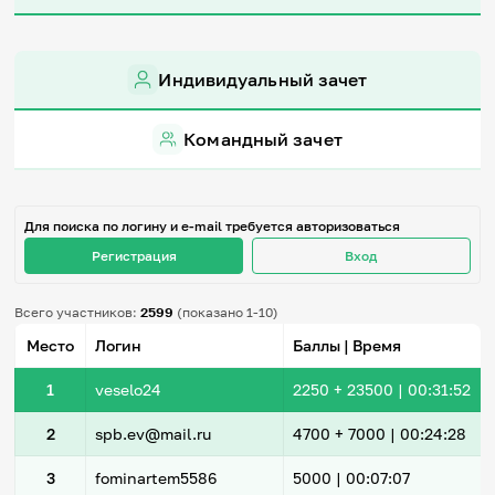
Игры и тренажеры
Игра «Знания»
Индивидуальный зачет
Знания в тестах
Викторина
Словарь
Командный зачет
Настолка
Памятки
Комиксы
Стихи
Для поиска по логину и e-mail требуется авторизоваться
Педагогам
Регистрация
Вход
Школа наставников
Всего участников:
2599
(показано 1-10)
IT-урок
Методика
Место
Логин
Баллы | Время
Секреты кода
Незрячим
1
veselo24
2250
+ 23500
|
00:31:52
English
Регистрация
Вход
2
spb.ev@mail.ru
4700
+ 7000
|
00:24:28
Задать вопрос
3
fominartem5586
5000 |
00:07:07