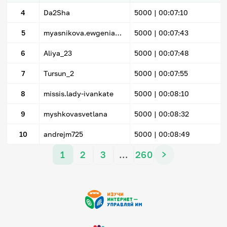
4
Da2Sha
5000 |
00:07:10
5
myasnikova.ewgenia@yandex.ru
5000 |
00:07:43
6
Aliya_23
5000 |
00:07:48
7
Tursun_2
5000 |
00:07:55
8
missis.lady-ivankate
5000 |
00:08:10
9
myshkovasvetlana
5000 |
00:08:32
10
andrejm725
5000 |
00:08:49
1
2
3
…
260