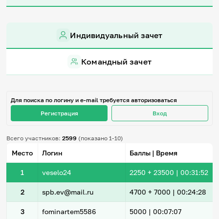
Игры и тренажеры
Игра «Знания»
Индивидуальный зачет
Знания в тестах
Викторина
Словарь
Командный зачет
Настолка
Памятки
Комиксы
Стихи
Для поиска по логину и e-mail требуется авторизоваться
Педагогам
Регистрация
Вход
Школа наставников
Всего участников:
2599
(показано 1-10)
IT-урок
Методика
Место
Логин
Баллы | Время
Секреты кода
Незрячим
1
veselo24
2250
+ 23500
|
00:31:52
English
Регистрация
Вход
2
spb.ev@mail.ru
4700
+ 7000
|
00:24:28
Задать вопрос
3
fominartem5586
5000 |
00:07:07