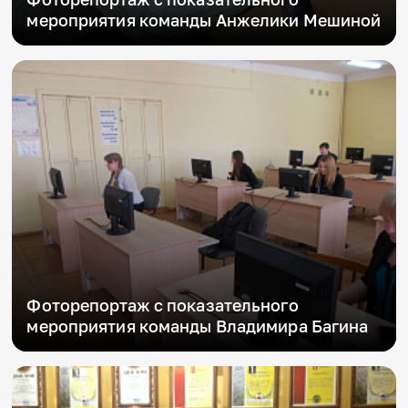
Игры и тренажеры
мероприятия команды Анжелики Мешиной
Игра «Знания»
Знания в тестах
Викторина
Словарь
Настолка
Памятки
Комиксы
Стихи
Педагогам
Школа наставников
IT-урок
Методика
Секреты кода
Фоторепортаж с показательного
Незрячим
мероприятия команды Владимира Багина
English
Регистрация
Вход
Задать вопрос