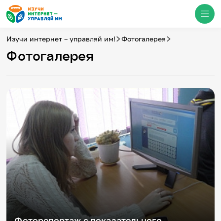
Изучи интернет – управляй им!
Фотогалерея
Фотогалерея
Медиацентр
О проекте
Новости
Фотогалерея
Видео
Инфографики
Презентации
Кибершкола
Итоги событий
Личный кабинет
English
События
Фоторепортаж с показательного
Итоги событий