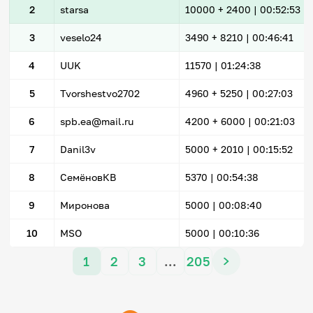
2
starsa
10000
+ 2400
|
00:52:53
3
veselo24
3490
+ 8210
|
00:46:41
4
UUK
11570 |
01:24:38
5
Tvorshestvo2702
4960
+ 5250
|
00:27:03
6
spb.ea@mail.ru
4200
+ 6000
|
00:21:03
7
Danil3v
5000
+ 2010
|
00:15:52
8
СемёновКВ
5370 |
00:54:38
9
Миронова
5000 |
00:08:40
10
MSO
5000 |
00:10:36
1
2
3
…
205