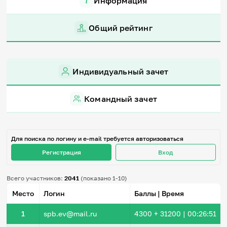
Информация
Игры и тренажеры
Общий рейтинг
Игра «Знания»
Знания в тестах
Викторина
Словарь
Индивидуальный зачет
Настолка
Памятки
Комиксы
Командный зачет
Стихи
Педагогам
Школа наставников
Для поиска по логину и e-mail требуется авторизоваться
IT-урок
Регистрация
Вход
Методика
Секреты кода
Незрячим
Всего участников:
2041
(показано 1-10)
English
Место
Логин
Баллы | Время
Регистрация
Вход
1
spb.ev@mail.ru
4300
+ 31200
|
00:26:51
Задать вопрос