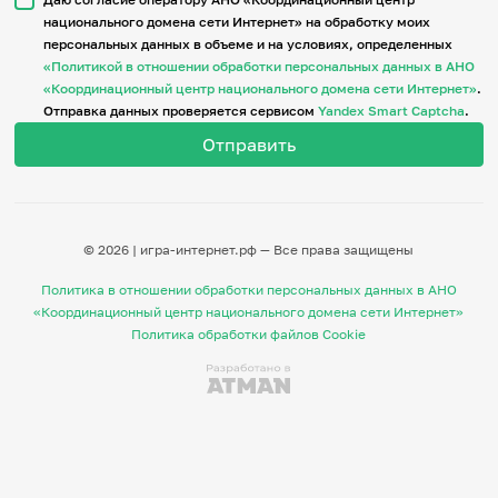
национального домена сети Интернет» на обработку моих
персональных данных в объеме и на условиях, определенных
Итоги событий
«Политикой в отношении обработки персональных данных в АНО
Игры и тренажеры
«Координационный центр национального домена сети Интернет»
.
Отправка данных проверяется сервисом
Yandex Smart Captcha
.
Игра «Знания»
Знания в тестах
Викторина
Словарь
Настолка
Памятки
© 2026 | игра-интернет.рф — Все права защищены
Комиксы
Стихи
Политика в отношении обработки персональных данных в АНО
Педагогам
«Координационный центр национального домена сети Интернет»
Политика обработки файлов Cookie
Школа наставников
IT-урок
Методика
Секреты кода
Незрячим
English
Регистрация
Вход