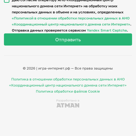
национального домена сети Интернет» на обработку моих
персональных данных в объеме и на условиях, определенных
Итоги событий
«Политикой в отношении обработки персональных данных в АНО
Игры и тренажеры
«Координационный центр национального домена сети Интернет»
.
Отправка данных проверяется сервисом
Yandex Smart Captcha
.
Игра «Знания»
Знания в тестах
Викторина
Словарь
Настолка
Памятки
© 2026 | игра-интернет.рф — Все права защищены
Комиксы
Стихи
Политика в отношении обработки персональных данных в АНО
Педагогам
«Координационный центр национального домена сети Интернет»
Политика обработки файлов Cookie
Школа наставников
IT-урок
Методика
Секреты кода
Незрячим
English
Регистрация
Вход