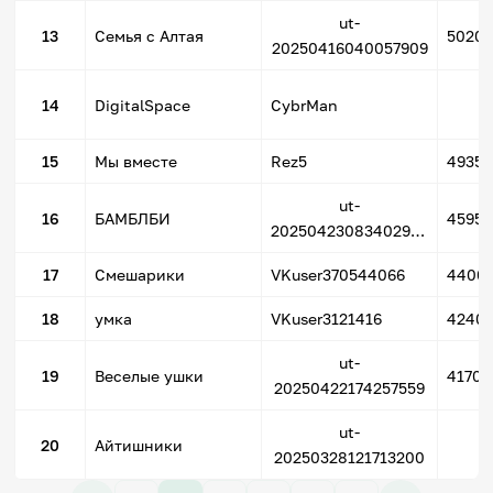
ut-
13
Семья с Алтая
5020
20250416040057909
4
14
DigitalSpace
CybrMan
15
Мы вместе
Rez5
4935
ut-
16
БАМБЛБИ
4595
20250423083402989
17
Смешарики
VKuser370544066
4400
18
умка
VKuser3121416
4240
ut-
19
Веселые ушки
4170 
20250422174257559
ut-
1
20
Айтишники
20250328121713200