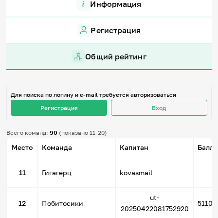
Информация
Игры и тренажеры
Регистрация
Игра «Знания»
Знания в тестах
Викторина
Общий рейтинг
Словарь
Настолка
Памятки
Комиксы
Для поиска по логину и e-mail требуется авторизоваться
Стихи
Педагогам
Регистрация
Вход
Школа наставников
Всего команд:
90
(показано 11-20)
IT-урок
Место
Команда
Капитан
Баллы
Методика
Секреты кода
Незрячим
4
11
Гигагерц
kovasmail
English
Регистрация
Вход
ut-
12
Побитосики
5110 
Задать вопрос
20250422081752920