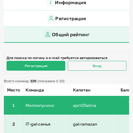
Информация
Игры и тренажеры
Регистрация
Игра «Знания»
Знания в тестах
Викторина
Общий рейтинг
Словарь
Настолка
Памятки
Комиксы
Для поиска по логину и e-mail требуется авторизоваться
Стихи
Педагогам
Регистрация
Вход
Школа наставников
Всего команд:
120
(показано 1-10)
IT-урок
Место
Команда
Капитан
Баллы
Методика
Секреты кода
Незрячим
4
1
Миллипусики
april15alina
English
Регистрация
Вход
6
2
IT-gal-семья
gal-ramazan
Задать вопрос