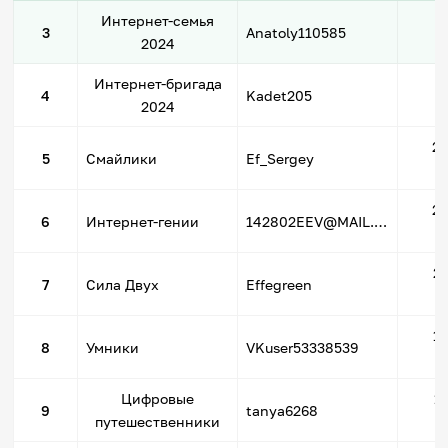
Интернет-семья
6
3
Anatoly110585
2024
Интернет-бригада
6
4
Kadet205
2024
2
5
Cмайлики
Ef_Sergey
2
6
Интернет-гении
142802EEV@MAIL.RU
2
7
Сила Двух
Effegreen
1
8
Умники
VKuser53338539
Цифровые
1
9
tanya6268
путешественники