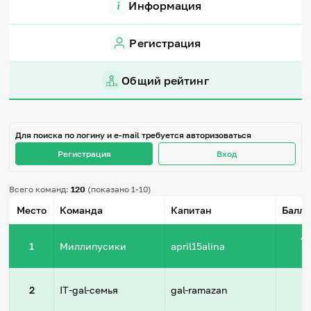
Информация
Игры и тренажеры
Регистрация
Игра «Знания»
Знания в тестах
Викторина
Общий рейтинг
Словарь
Настолка
Памятки
Комиксы
Для поиска по логину и e-mail требуется авторизоваться
Стихи
Педагогам
Регистрация
Вход
Школа наставников
Всего команд:
120
(показано 1-10)
IT-урок
Место
Команда
Капитан
Баллы
Методика
Секреты кода
Незрячим
4
1
Миллипусики
april15alina
English
Регистрация
Вход
6
2
IT-gal-семья
gal-ramazan
Задать вопрос