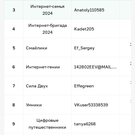
Интернет-семья
6
3
Anatoly110585
2024
Интернет-бригада
6
4
Kadet205
2024
2
5
Cмайлики
Ef_Sergey
2
6
Интернет-гении
142802EEV@MAIL.RU
2
7
Сила Двух
Effegreen
1
8
Умники
VKuser53338539
Цифровые
1
9
tanya6268
путешественники